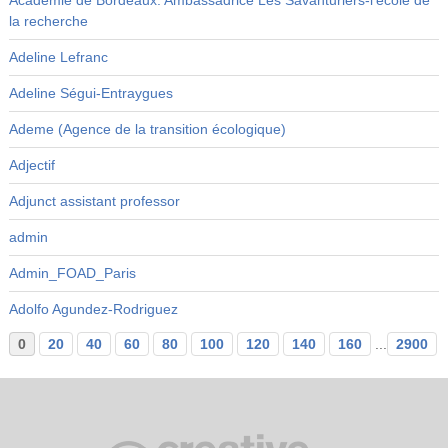
Académie de Bordeaux. Ambassadrice Les Savanturiers-l’école de
la recherche
Adeline Lefranc
Adeline Ségui-Entraygues
Ademe (Agence de la transition écologique)
Adjectif
Adjunct assistant professor
admin
Admin_FOAD_Paris
Adolfo Agundez-Rodriguez
0
20
40
60
80
100
120
140
160
...
2900