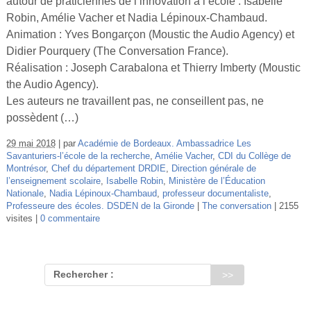
autour de praticiennes de l’innovation à l’école : Isabelle
Vidéos
Robin, Amélie Vacher et Nadia Lépinoux-Chambaud.
Animation : Yves Bongarçon (Moustic the Audio Agency) et
S’inscrire
Didier Pourquery (The Conversation France).
Se connecter
Réalisation : Joseph Carabalona et Thierry Imberty (Moustic
the Audio Agency).
Les auteurs ne travaillent pas, ne conseillent pas, ne
possèdent (…)
29 mai 2018
par
Académie de Bordeaux. Ambassadrice Les
Savanturiers-l’école de la recherche
,
Amélie Vacher
,
CDI du Collège de
Montrésor
,
Chef du département DRDIE
,
Direction générale de
l’enseignement scolaire
,
Isabelle Robin
,
Ministère de l’Éducation
Nationale
,
Nadia Lépinoux-Chambaud
,
professeur documentaliste
,
Professeure des écoles. DSDEN de la Gironde
The conversation
2155
visites
0 commentaire
Rechercher :