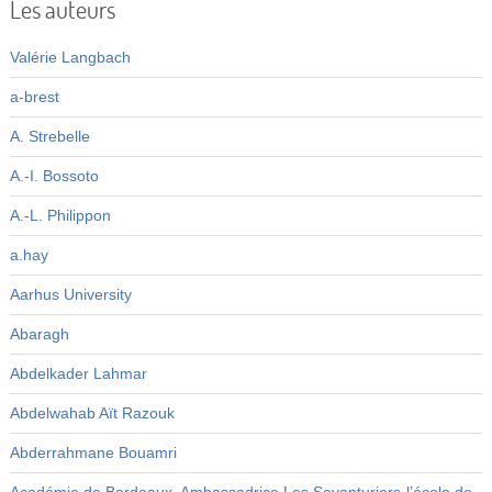
Les auteurs
Valérie Langbach
a-brest
A. Strebelle
A.-I. Bossoto
A.-L. Philippon
a.hay
Aarhus University
Abaragh
Abdelkader Lahmar
Abdelwahab Aït Razouk
Abderrahmane Bouamri