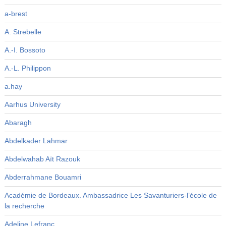
a-brest
A. Strebelle
A.-I. Bossoto
A.-L. Philippon
a.hay
Aarhus University
Abaragh
Abdelkader Lahmar
Abdelwahab Aït Razouk
Abderrahmane Bouamri
Académie de Bordeaux. Ambassadrice Les Savanturiers-l’école de
la recherche
Adeline Lefranc