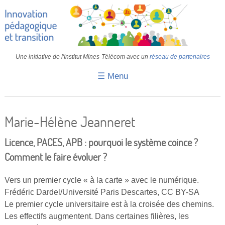
Une initiative de l'Institut Mines-Télécom avec un
réseau de partenaires
☰ Menu
Accueil
Fiches pédagogiques
Marie-Hélène Jeanneret
Retours d’expériences
Licence, PACES, APB : pourquoi le système coince ?
Transition
Comment le faire évoluer ?
IA
Vers un premier cycle « à la carte » avec le numérique.
Frédéric Dardel/Université Paris Descartes, CC BY-SA
IMT
Le premier cycle universitaire est à la croisée des chemins.
Colloques
Les effectifs augmentent. Dans certaines filières, les