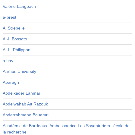
Valérie Langbach
a-brest
A. Strebelle
A.-I. Bossoto
A.-L. Philippon
a.hay
Aarhus University
Abaragh
Abdelkader Lahmar
Abdelwahab Aït Razouk
Abderrahmane Bouamri
Académie de Bordeaux. Ambassadrice Les Savanturiers-l’école de
la recherche