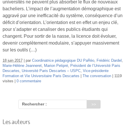
universités ne peuvent plus absorber le flux de nouveaux
Vidéos
bacheliers. L’impact de l’augmentation démographique est
aggravé par une inefficacité du système, conséquence d’un
S’inscrire
déficit d’orientation. L’orientation est en effet un enjeu clé,
Se connecter
pour s’adapter et canaliser des publics étudiants qui
changent. Pour sortir de la nasse, la licence doit évoluer,
devenir complètement modulaire, s’appuyer massivement
sur les outils (…)
18 juin 2017
par
Coordinatrice pédagogique DU PaRéo
,
Frédéric Dardel
,
Marie-Hélène Jeanneret
,
Marion Petipré
,
Président de l’Université Paris
Descartes
,
Université Paris Descartes – USPC
,
Vice-présidente
Formation et Vie Universitaire Paris Descartes
The conversation
1119
visites
0 commentaire
Rechercher :
Les auteurs