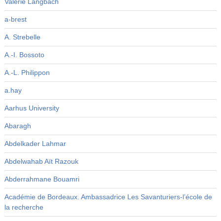
Valérie Langbach
a-brest
A. Strebelle
A.-I. Bossoto
A.-L. Philippon
a.hay
Aarhus University
Abaragh
Abdelkader Lahmar
Abdelwahab Aït Razouk
Abderrahmane Bouamri
Académie de Bordeaux. Ambassadrice Les Savanturiers-l’école de
la recherche