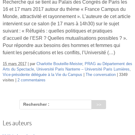
Recherche qui se tient au Palais des Congrès de Paris les
Vidéos
16 et 17 mars 2017 autour du thème « France Campus du
Monde, attractivité et rayonnement ». L’auteure de cet article
S’inscrire
intervient sur ce salon (le 17 mars à 14h30) sur le sujet
Se connecter
suivant : « Réfugiés : quelles politiques et pratiques
d’accueil de l’ESR ? Quelles mutualisations possibles ? ».
Pour répondre aux besoins des hommes et femmes qui
fuient les persécutions et les conflits, l’Université (…)
15 mars 2017
par
Charlotte Bouteille-Meister
,
PRAG au Département des
Arts du Spectacle
,
Université Paris Nanterre – Université Paris Lumières
,
Vice-présidente déléguée à la Vie du Campus
The conversation
3349
visites
2 commentaires
Rechercher :
Les auteurs