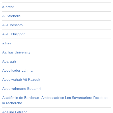
a-brest
A. Strebelle
A.-I. Bossoto
A.-L. Philippon
a.hay
Aarhus University
Abaragh
Abdelkader Lahmar
Abdelwahab Aït Razouk
Abderrahmane Bouamri
Académie de Bordeaux. Ambassadrice Les Savanturiers-l’école de
la recherche
Adeline Lefranc