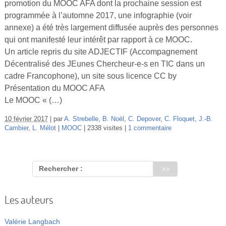
promotion du MOOC AFA dont la prochaine session est
Vidéos
programmée à l’automne 2017, une infographie (voir
annexe) a été très largement diffusée auprès des personnes
S’inscrire
qui ont manifesté leur intérêt par rapport à ce MOOC.
Se connecter
Un article repris du site ADJECTIF (Accompagnement
Décentralisé des JEunes Chercheur-e-s en TIC dans un
cadre Francophone), un site sous licence CC by
Présentation du MOOC AFA
Le MOOC « (…)
10 février 2017
par
A. Strebelle
,
B. Noël
,
C. Depover
,
C. Floquet
,
J.-B.
Cambier
,
L. Mélot
MOOC
2338 visites
1 commentaire
Rechercher :
Les auteurs
Valérie Langbach