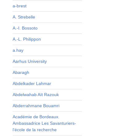
a-brest
A. Strebelle
A.-I. Bossoto
A.-L. Philippon
a.hay
,
e
Aarhus University
s
Abaragh
e
»
Abdelkader Lahmar
t
Abdelwahab Aït Razouk
Abderrahmane Bouamri
Académie de Bordeaux.
Ambassadrice Les Savanturiers-
l’école de la recherche