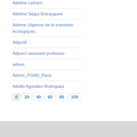
Adeline Lefranc
Adeline Ségui-Entraygues
Ademe (Agence de la transition
écologique)
Adjectif
Adjunct assistant professor
admin
Admin_FOAD_Paris
Adolfo Agundez-Rodriguez
0
20
40
60
80
100
120
140
160
...
29