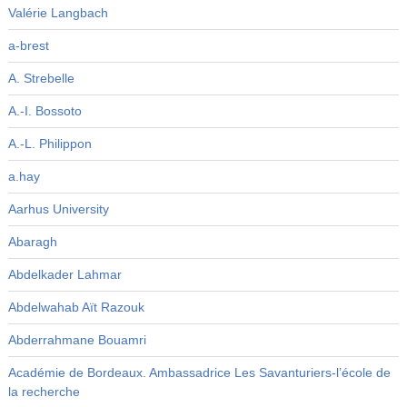
Valérie Langbach
a-brest
A. Strebelle
A.-I. Bossoto
A.-L. Philippon
a.hay
Aarhus University
Abaragh
Abdelkader Lahmar
Abdelwahab Aït Razouk
Abderrahmane Bouamri
Académie de Bordeaux. Ambassadrice Les Savanturiers-l’école de
la recherche