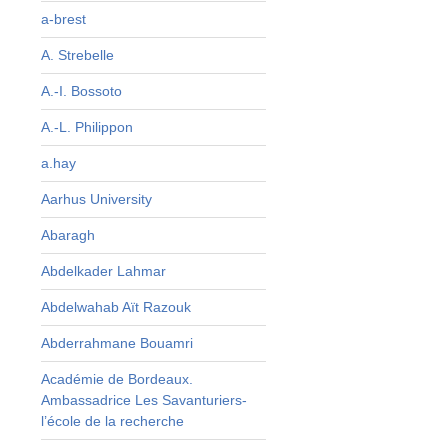
s
a-brest
?
A. Strebelle
e
A.-I. Bossoto
à
A.-L. Philippon
s
s
a.hay
Aarhus University
Abaragh
Abdelkader Lahmar
Abdelwahab Aït Razouk
Abderrahmane Bouamri
Académie de Bordeaux.
Ambassadrice Les Savanturiers-
l’école de la recherche