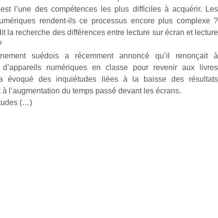
 est l’une des compétences les plus difficiles à acquérir. Le
umériques rendent-ils ce processus encore plus complexe 
t la recherche des différences entre lecture sur écran et lectur
?
nement suédois a récemment annoncé qu’il renonçait 
ion d’appareils numériques en classe pour revenir aux livre
 a évoqué des inquiétudes liées à la baisse des résultat
t à l’augmentation du temps passé devant les écrans.
tudes (…)