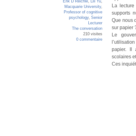
Erik D Reichle
,
Lili Yu
,
La lecture
Macquarie University
,
Professor of cognitive
supports n
psychology
,
Senior
Que nous di
Lecturer
sur papier 
The conversation
210 visites
Le gouver
0 commentaire
l’utilisat
papier. Il
scolaires e
Ces inquié