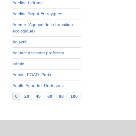
Adeline Lefranc
Adeline Ségui-Entraygues
Ademe (Agence de la transition
écologique)
Adjectif
Adjunct assistant professor
admin
Admin_FOAD_Paris
Adolfo Agundez-Rodriguez
0
20
40
60
80
100
120
140
160
...
29