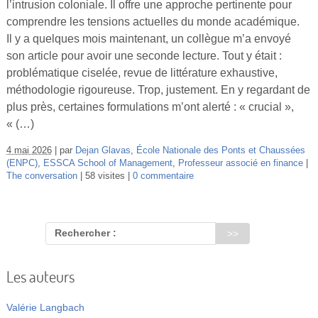
l’intrusion coloniale. Il offre une approche pertinente pour
Vidéos
comprendre les tensions actuelles du monde académique.
Il y a quelques mois maintenant, un collègue m’a envoyé
S’inscrire
son article pour avoir une seconde lecture. Tout y était :
Se connecter
problématique ciselée, revue de littérature exhaustive,
méthodologie rigoureuse. Trop, justement. En y regardant de
plus près, certaines formulations m’ont alerté : « crucial »,
« (…)
4 mai 2026
par
Dejan Glavas
,
École Nationale des Ponts et Chaussées
(ENPC)
,
ESSCA School of Management
,
Professeur associé en finance
The conversation
58 visites
0 commentaire
Rechercher :
Les auteurs
Valérie Langbach