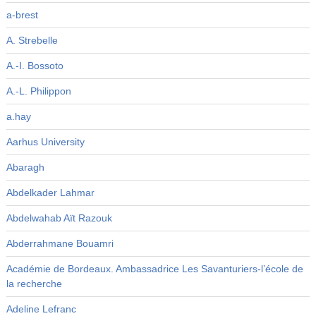
a-brest
A. Strebelle
A.-I. Bossoto
A.-L. Philippon
a.hay
Aarhus University
Abaragh
Abdelkader Lahmar
Abdelwahab Aït Razouk
Abderrahmane Bouamri
Académie de Bordeaux. Ambassadrice Les Savanturiers-l’école de
la recherche
Adeline Lefranc