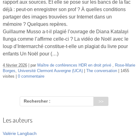
rapport aux sources. Et elle se pose sur les bancs de la fac
Vidéos
déjà : peut-on enregistrer son prof ? À quelles conditions
partager des images trouvées sur Internet dans un
S’inscrire
mémoire ? Quelques repères.
Se connecter
Guillaume Musso a-t-il plagié l’ouvrage de Diana Katalayi
Ilunga comme l’affirme celle-ci ? La vidéo de Noël avec le
loup d’Intermarché constitue-t-elle un plagiat du livre pour
enfants Un Noël pour (…)
4 février 2026
par
Maître de conférences HDR en droit privé
,
Rose-Marie
Borges
,
Université Clermont Auvergne (UCA)
The conversation
1455
visites
0 commentaire
Rechercher :
Les auteurs
Valérie Langbach