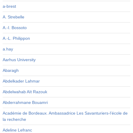
a-brest
A. Strebelle
A.-I. Bossoto
A.-L. Philippon
a.hay
Aarhus University
Abaragh
Abdelkader Lahmar
Abdelwahab Aït Razouk
Abderrahmane Bouamri
Académie de Bordeaux. Ambassadrice Les Savanturiers-l’école de
la recherche
Adeline Lefranc