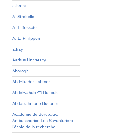
s
a-brest
,
A. Strebelle
,
A.-I. Bossoto
e
A.-L. Philippon
é
s
a.hay
Aarhus University
Abaragh
Abdelkader Lahmar
Abdelwahab Aït Razouk
Abderrahmane Bouamri
Académie de Bordeaux.
Ambassadrice Les Savanturiers-
l’école de la recherche