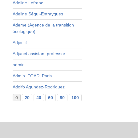
Adeline Lefranc
Adeline Ségui-Entraygues
Ademe (Agence de la transition
écologique)
Adjectif
Adjunct assistant professor
admin
Admin_FOAD_Paris
Adolfo Agundez-Rodriguez
0
20
40
60
80
100
120
140
160
...
29