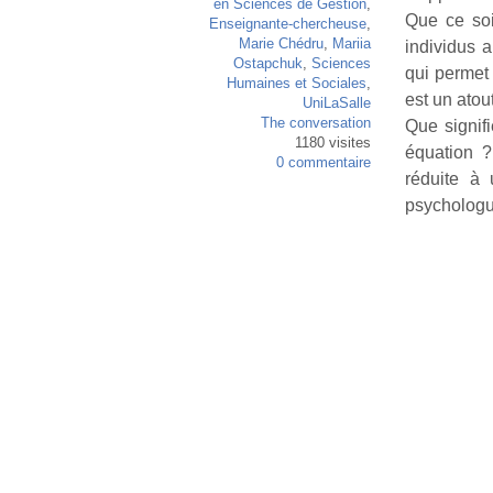
en Sciences de Gestion
,
Que ce soi
Enseignante-chercheuse
,
Marie Chédru
,
Mariia
individus a
Ostapchuk
,
Sciences
qui permet 
Humaines et Sociales
,
est un atou
UniLaSalle
The conversation
Que signif
1180 visites
équation ?
0 commentaire
réduite à
psycholog