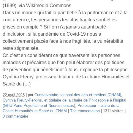
Vidéos
(1889). via Wikimedia Commons
Dans un monde qui fait la part belle à la performance et à la
S’inscrire
concurrence, les personnes les plus fragiles sont-elles
prises en compte ? Si l’on n’a jamais autant parlé
Se connecter
d’inclusion, si la pandémie de Covid-19 nous a
collectivement placés face à nos fragilités, la vulnérabilité
reste stigmatisée.
Or, c’est en considérant ce que traversent les personnes
malades et précaires que l’on peut élaborer des politiques
de prévention qui bénéficient à tous, explique la philosophe
Cynthia Fleury, professeur titulaire de la chaire Humanités et
Santé du (…)
22 avril 2025
par
Conservatoire national des arts et métiers (CNAM)
,
Cynthia Fleury-Perkins
,
et titulaire de la chaire de Philosophie à l’hôpital
(GHU Paris Psychiatrie et Neurosciences)
,
Professeur titulaire de la
Chaire Humanités et Santé du CNAM
The conversation
1311 visites
0 commentaire