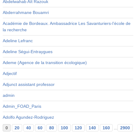
Abdelwahab Aït Razouk
Abderrahmane Bouamri
Académie de Bordeaux. Ambassadrice Les Savanturiers-l’école de
la recherche
Adeline Lefranc
Adeline Ségui-Entraygues
Ademe (Agence de la transition écologique)
Adjectif
Adjunct assistant professor
admin
Admin_FOAD_Paris
Adolfo Agundez-Rodriguez
0
20
40
60
80
100
120
140
160
...
2900