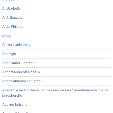
A. Strebelle
A.-I. Bossoto
A.-L. Philippon
a.hay
Aarhus University
Abaragh
Abdelkader Lahmar
Abdelwahab Aït Razouk
Abderrahmane Bouamri
Académie de Bordeaux. Ambassadrice Les Savanturiers-l’école de
la recherche
Adeline Lefranc