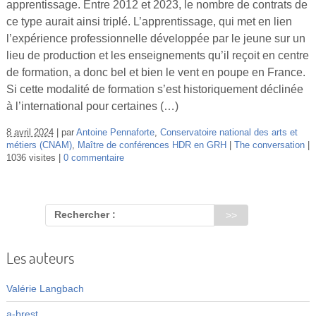
apprentissage. Entre 2012 et 2023, le nombre de contrats de
Vidéos
ce type aurait ainsi triplé. L’apprentissage, qui met en lien
l’expérience professionnelle développée par le jeune sur un
S’inscrire
lieu de production et les enseignements qu’il reçoit en centre
Se connecter
de formation, a donc bel et bien le vent en poupe en France.
Si cette modalité de formation s’est historiquement déclinée
à l’international pour certaines (…)
8 avril 2024
par
Antoine Pennaforte
,
Conservatoire national des arts et
métiers (CNAM)
,
Maître de conférences HDR en GRH
The conversation
1036 visites
0 commentaire
Rechercher :
Les auteurs
Valérie Langbach
a-brest