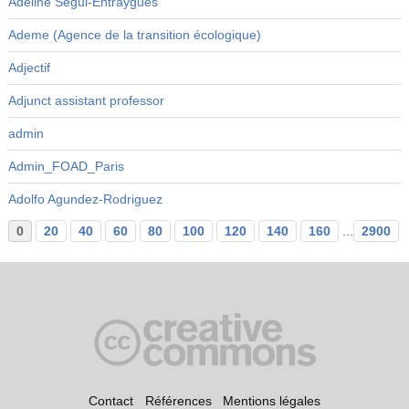
Adeline Ségui-Entraygues
Ademe (Agence de la transition écologique)
Adjectif
Adjunct assistant professor
admin
Admin_FOAD_Paris
Adolfo Agundez-Rodriguez
0
20
40
60
80
100
120
140
160
...
2900
Contact
Références
Mentions légales