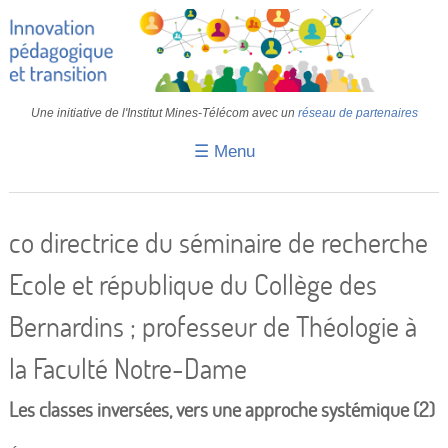
Une initiative de l'Institut Mines-Télécom avec un
réseau de partenaires
☰ Menu
Accueil
Fiches pédagogiques
co directrice du séminaire de recherche
Retours d’expériences
Ecole et république du Collège des
Transition
Bernardins ; professeur de Théologie à
IA
la Faculté Notre-Dame
IMT
Les classes inversées, vers une approche systémique (2)
Colloques