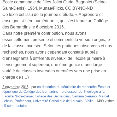
École communale de filles Joliot Curie, Bagnolet (Seine-
Vidéos
Saint-Denis), 1964. Munae/Flickr, CC BY-NC-ND
S’inscrire
Ce texte est issu de la journée d’étude, « Apprendre et
enseigner à l’ère numérique », qui s’est tenue au Collège
Se connecter
des Bernardins le 6 octobre 2016.
Dans notre première contribution, nous avons
essentiellement présenté et commenté la version originale
de la classe inversée. Selon les pratiques observées et nos
recherches, nous avons cependant constaté auprès
d’enseignants à différents niveaux, de l’école primaire à
l’enseignement supérieur, une émergence d’une large
variété de classes inversées orientées vers une prise en
charge de (…)
2 novembre 2016
par
co directrice du séminaire de recherche Ecole et
république du Collège des Bernardins ; professeur de Théologie à la
Faculté Notre-Dame
,
Collège des Bernardins
,
Gemma Serrano
,
Marcel
Lebrun
,
Professeur
,
Université Catholique de Louvain
Veille
1490 visites
0 commentaire