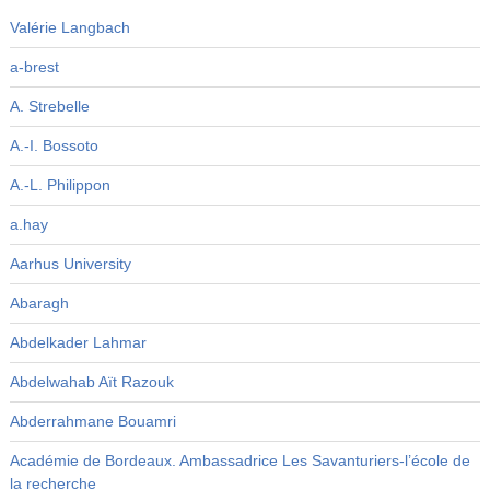
Valérie Langbach
a-brest
A. Strebelle
A.-I. Bossoto
A.-L. Philippon
a.hay
Aarhus University
Abaragh
Abdelkader Lahmar
Abdelwahab Aït Razouk
Abderrahmane Bouamri
Académie de Bordeaux. Ambassadrice Les Savanturiers-l’école de
la recherche