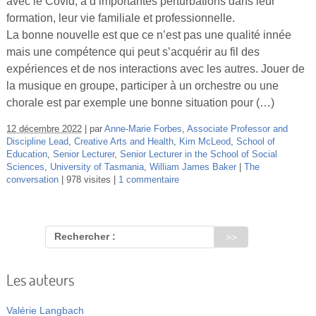
avec le Covid, à d’importantes perturbations dans leur
Vidéos
formation, leur vie familiale et professionnelle.
La bonne nouvelle est que ce n’est pas une qualité innée
S’inscrire
mais une compétence qui peut s’acquérir au fil des
Se connecter
expériences et de nos interactions avec les autres. Jouer de
la musique en groupe, participer à un orchestre ou une
chorale est par exemple une bonne situation pour (…)
12 décembre 2022
par
Anne-Marie Forbes
,
Associate Professor and
Discipline Lead
,
Creative Arts and Health
,
Kim McLeod
,
School of
Education
,
Senior Lecturer
,
Senior Lecturer in the School of Social
Sciences
,
University of Tasmania
,
William James Baker
The
conversation
978 visites
1 commentaire
Rechercher :
Les auteurs
Valérie Langbach