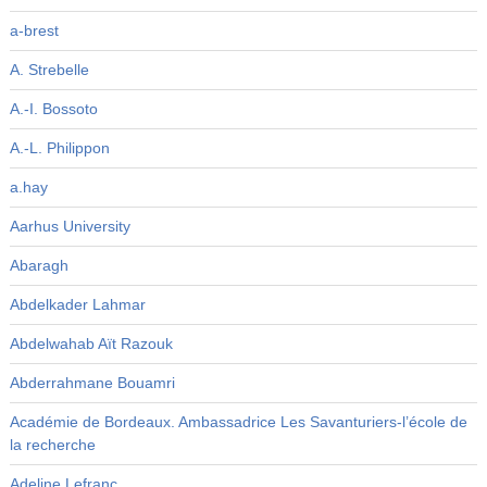
a-brest
A. Strebelle
A.-I. Bossoto
A.-L. Philippon
a.hay
Aarhus University
Abaragh
Abdelkader Lahmar
Abdelwahab Aït Razouk
Abderrahmane Bouamri
Académie de Bordeaux. Ambassadrice Les Savanturiers-l’école de
la recherche
Adeline Lefranc