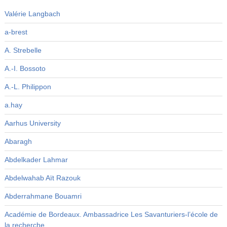
Valérie Langbach
a-brest
A. Strebelle
A.-I. Bossoto
A.-L. Philippon
a.hay
Aarhus University
Abaragh
Abdelkader Lahmar
Abdelwahab Aït Razouk
Abderrahmane Bouamri
Académie de Bordeaux. Ambassadrice Les Savanturiers-l’école de
la recherche