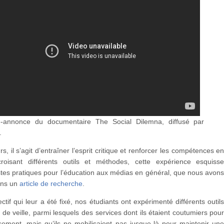
-annonce du documentaire The Social Dilemna, diffusé par
.
s, il s’agit d’entraîner l’esprit critique et renforcer les compétences e
croisant différents outils et méthodes, cette expérience esquiss
tes pratiques pour l’éducation aux médias en général, que nous avon
ans un
article de recherche
.
ectif qui leur a été fixé, nos étudiants ont expérimenté différents outil
de veille, parmi lesquels des services dont ils étaient coutumiers pou
ssement, mais qu’ils ne mobilisaient pas jusque-là pour maintenir un