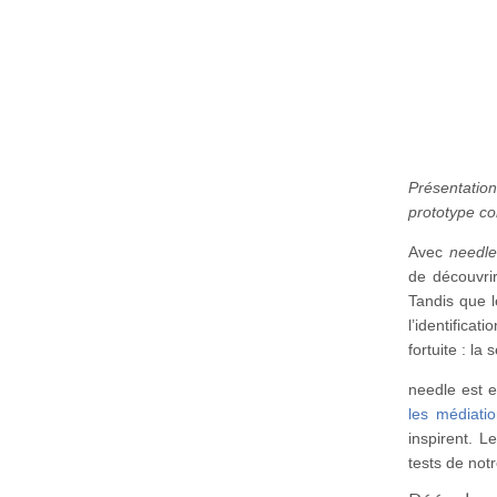
Présentati
prototype co
Avec
needle
de découvrir 
Tandis que l
l’identifica
fortuite : la 
needle est 
les médiati
inspirent. L
tests de not