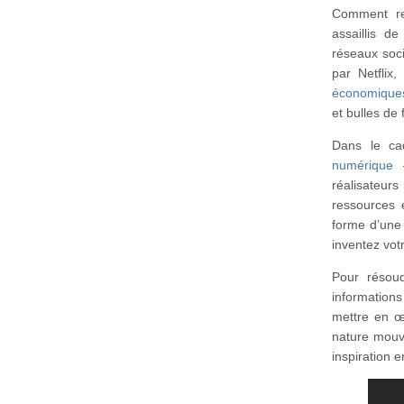
Comment re
assaillis d
réseaux soci
par Netflix,
économique
et bulles de
Dans le ca
numérique
–
réalisateur
ressources 
forme d’une 
inventez vot
Pour résoud
informatio
mettre en œu
nature mouva
inspiration 