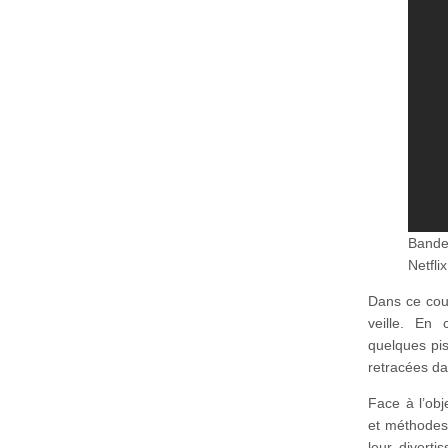
Bande
Netflix
Dans ce cour
veille. En 
quelques pis
retracées d
Face à l’obj
et méthodes 
leur diverti