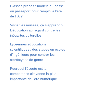
s
Classes prépas : modèle du passé
s
ou passeport pour l’emploi à l’ère
é
de l’IA ?
s
Visiter les musées, ça s’apprend ?
e
L’éducation au regard contre les
inégalités culturelles
u
Lycéennes et vocations
u
scientifiques : des stages en écoles
e
d’ingénieurs pour contrer les
a
stéréotypes de genre
,
Pourquoi l’écoute est la
compétence citoyenne la plus
s
importante de l’ère numérique
i
r
n