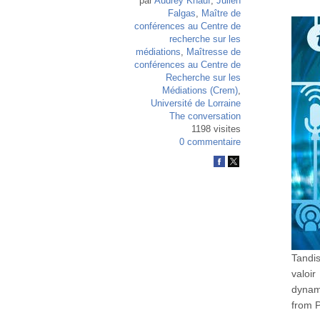
par
Audrey Knauf
,
Julien
Falgas
,
Maître de
conférences au Centre de
recherche sur les
médiations
,
Maîtresse de
conférences au Centre de
Recherche sur les
Médiations (Crem)
,
Université de Lorraine
The conversation
1198 visites
0 commentaire
Tandis
valoir
dynam
from 