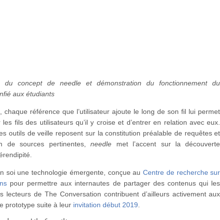
on du concept de needle et démonstration du fonctionnement d
nfié aux étudiants
, chaque référence que l’utilisateur ajoute le long de son fil lui perme
les fils des utilisateurs qu’il y croise et d’entrer en relation avec eux
es outils de veille reposent sur la constitution préalable de requêtes e
tion de sources pertinentes,
needle
met l’accent sur la découvert
sérendipité.
en soi une technologie émergente, conçue au
Centre de recherche su
ons
pour permettre aux internautes de partager des contenus qui le
es lecteurs de The Conversation contribuent d’ailleurs activement au
re prototype suite à leur
invitation début 2019
.