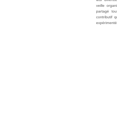
veille orga
partagé to
contributif
expérimenté 