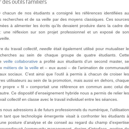
 des outils familiers
e
chacun de nos étudiants a consigné les références identifiées a
s recherches et de sa veille par des moyens classiques. Ces source
inées à alimenter les écrits qu’ils devaient produire dans la cadre d
n : une réflexion sur son projet professionnel et un exposé de so
veille.
e du travail collectif,
needle
était également utilisé pour mutualiser l
recherches au sein de chaque groupe de quatre étudiants. Cett
de
veille collaborative
a profité aux étudiants d’un second master, s
ux
métiers de la veille
et – eux aussi – de l’animation de communaut
aux sociaux. C’est ainsi que l’outil à permis à chacun de croiser le
utres utilisateurs au sein de la promotion, mais aussi en dehors, chaqu
ur propre « fil » comportait une référence en commun avec celui d
autre. Ce dispositif d’enseignement hybride nous a permis de relier le
ail collectif en classe avec le travail individuel entre les séances.
 nous adressions à de futurs professionnels du numérique, l’utilisatio
 tant que technologie émergente visait à confronter les étudiants 
d’une posture d’analyse et de conseil au regard du champ d’expertis
revendiquait (community management, design d’interface, gestion d