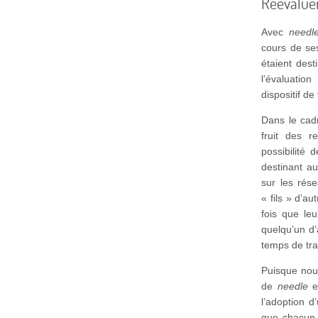
Réévaluer
Avec
needl
cours de se
étaient dest
l’évaluatio
dispositif de 
Dans le cadr
fruit des 
possibilité 
destinant a
sur les rése
« fils » d’a
fois que le
quelqu’un d’
temps de trav
Puisque nous
de
needle
en
l’adoption 
que chacun 