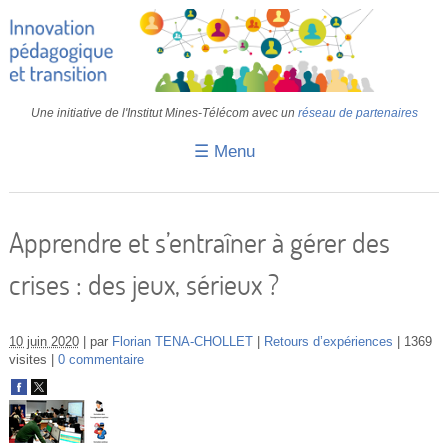
Une initiative de l'Institut Mines-Télécom avec un
réseau de partenaires
☰ Menu
Accueil
Fiches pédagogiques
Apprendre et s’entraîner à gérer des
Retours d’expériences
crises : des jeux, sérieux ?
Transition
IA
10 juin 2020
par
Florian TENA-CHOLLET
Retours d’expériences
1369
visites
0 commentaire
IMT
Colloques