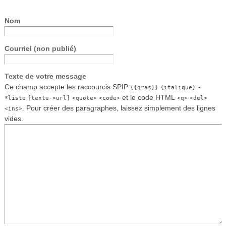
Nom
Courriel (non publié)
Texte de votre message
Ce champ accepte les raccourcis SPIP
{{gras}}
{italique}
-
et le code HTML
*liste
[texte->url]
<quote>
<code>
<q>
<del>
. Pour créer des paragraphes, laissez simplement des lignes
<ins>
vides.