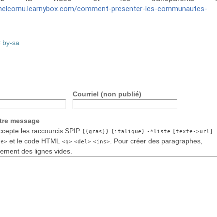
ichelcornu.learnybox.com/comment-presenter-les-communautes-
 by-sa
Courriel (non publié)
otre message
cepte les raccourcis SPIP
{{gras}}
{italique}
-*liste
[texte->url]
et le code HTML
. Pour créer des paragraphes,
de>
<q>
<del>
<ins>
lement des lignes vides.