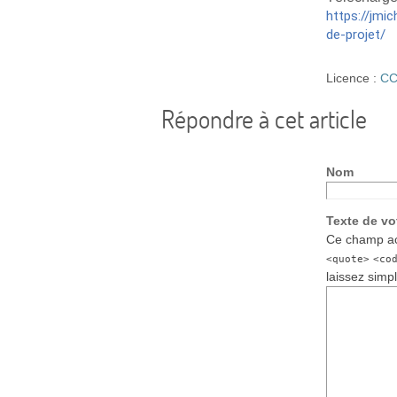
https://jm
de-projet/
Licence :
CC
Répondre à cet article
Nom
Texte de v
Ce champ ac
<quote>
<co
laissez simp