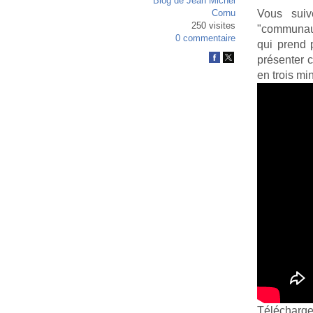
Blog de Jean Michel
Vous suiv
Cornu
250 visites
"communauté
0 commentaire
qui prend 
présenter c
en trois mi