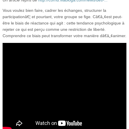
Vidéos
Vous voulez bien faire, cadrer les échanges, structurer la
S’inscrire
participationâ€¦ et pourtant, votre groupe se fige. Câ€â„¢est peut-
être le biais de réactance qui agit : cette tendance psychologique à
Se connecter
rejeter ce qui est perçu comme une restriction de liberté.
Comprendre ce biais peut transformer votre manière dâ€â„¢animer.