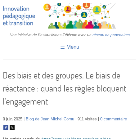
Une initiative de l'Institut Mines-Télécom avec un
réseau de partenaires
☰ Menu
Accueil
Fiches pédagogiques
Des biais et des groupes. Le biais de
Retours d’expériences
réactance : quand les règles bloquent
Transition
l'engagement
IA
IMT
9 juin 2025
Blog de Jean Michel Cornu
911 visites
0 commentaire
Colloques
Un article repris de
http://cornu.viabloga.com/news/des-...