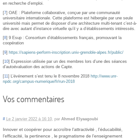
en recherche d’emploi.
[
7
]
OAE : Plateforme collaborative, conçue par une communauté
universitaire internationale. Cette plateforme est hébergée par une seule
université mais permet de disposer d’une architecture multi-tenant c’est-à-
dire avec autant d’instance virtuelle qu’il y a d’établissements intéressés.
[
8
]
9 Esup : Consortium d’établissements français, promouvant la
coopération
[
9
]
https://sapiens-perform-inscription.univ-grenoble-alpes.fr/public/
[
10
]
Expression utilisée par un des membres lors d’une des séances
d’autoévaluation des actions de Capte.
[
11
]
L’événement s’est tenu le 8 novembre 2018
http://www.unr-
npdc.org/campus-numerique/fr/run-2018
Vos commentaires
#
Le 2 janvier 2022 à 16:10
,
par
Ahmed Elyaagoubi
Innover et coopérer pour accroître l’attractivité , l’éducabilité,
l’efficacité, la pertinence , le pragmatisme de l’enseignement