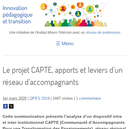
Une initiative de l'Institut Mines-Télécom avec un
réseau de partenaires
☰ Menu
Accueil
Fiches pédagogiques
Le projet CAPTE, apports et leviers d’un
Retours d’expériences
réseau d’accompagnants
Transition
IA
1er mars 2020
QPES 2019
2447 visites
1 commentaire
IMT
Cette communication présente l’analyse d’un dispositif intra
Colloques
et inter institutionnel CAPTE (Communauté d’Accompagnants
Pour une Transformation des Enseignements), réseau régional