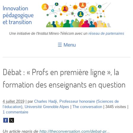
Une initiative de l'Institut Mines-Télécom avec un
réseau de partenaires
☰ Menu
Accueil
Fiches pédagogiques
Débat : « Profs en première ligne », la
Retours d’expériences
formation des enseignants en question
Transition
IA
4 juillet 2019
par
Charles Hadji
,
Professeur honoraire (Sciences de
l’éducation)
,
Université Grenoble Alpes
The conversation
3445 visites
1 commentaire
IMT
Colloques
Un article repris de
http://theconversation.com/debat-pr...