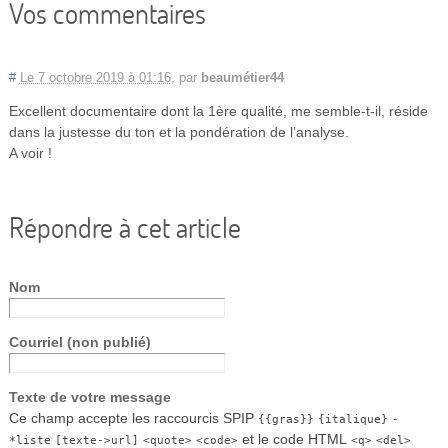
Vos commentaires
#
Le 7 octobre 2019 à 01:16
,
par
beaumétier44
Excellent documentaire dont la 1ère qualité, me semble-t-il, réside
dans la justesse du ton et la pondération de l’analyse.
A voir !
Répondre à cet article
Nom
Courriel (non publié)
Texte de votre message
Ce champ accepte les raccourcis SPIP
{{gras}}
{italique}
-
et le code HTML
*liste
[texte->url]
<quote>
<code>
<q>
<del>