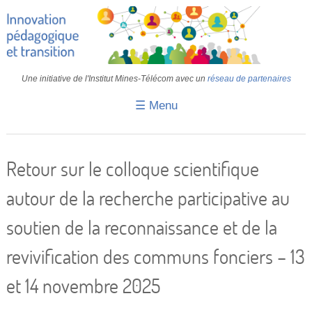
Une initiative de l'Institut Mines-Télécom avec un
réseau de partenaires
☰ Menu
Accueil
Fiches pédagogiques
Retour sur le colloque scientifique
Retours d’expériences
autour de la recherche participative au
Transition
soutien de la reconnaissance et de la
IA
revivification des communs fonciers – 13
IMT
et 14 novembre 2025
Colloques