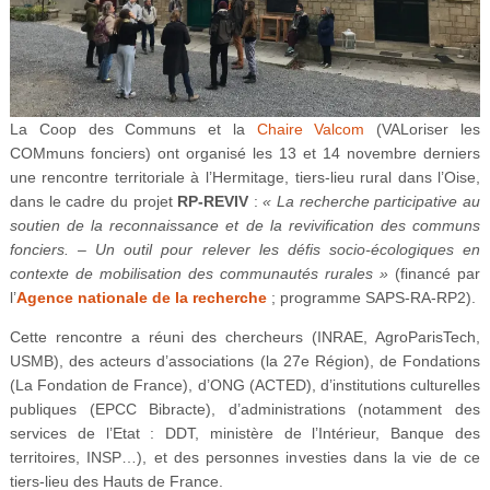
La Coop des Communs et la
Chaire Valcom
(VALoriser les
COMmuns fonciers) ont organisé les 13 et 14 novembre derniers
une rencontre territoriale à l’Hermitage, tiers-lieu rural dans l’Oise,
dans le cadre du projet
RP-REVIV
:
« La recherche participative au
soutien de la reconnaissance et de la revivification des communs
fonciers. – Un outil pour relever les défis socio-écologiques en
contexte de mobilisation des communautés rurales »
(financé par
l’
Agence nationale de la recherche
; programme SAPS-RA-RP2).
Cette rencontre a réuni des chercheurs (INRAE, AgroParisTech,
USMB), des acteurs d’associations (la 27e Région), de Fondations
(La Fondation de France), d’ONG (ACTED), d’institutions culturelles
publiques (EPCC Bibracte), d’administrations (notamment des
services de l’Etat : DDT, ministère de l’Intérieur, Banque des
territoires, INSP…), et des personnes investies dans la vie de ce
tiers-lieu des Hauts de France.