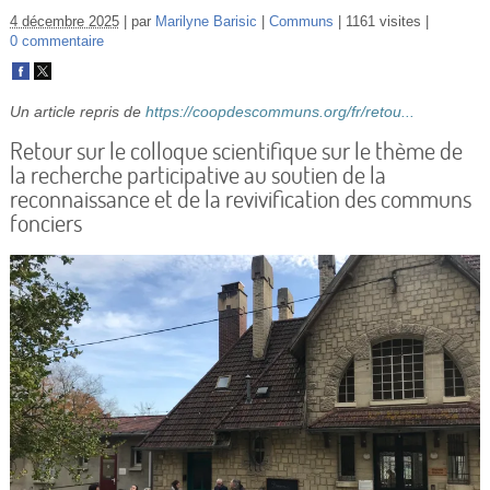
Vidéos
4 décembre 2025
par
Marilyne Barisic
Communs
1161 visites
0 commentaire
S’inscrire
Se connecter
Un article repris de
https://coopdescommuns.org/fr/retou...
Retour sur le colloque scientifique sur le thème de
la recherche participative au soutien de la
reconnaissance et de la revivification des communs
fonciers