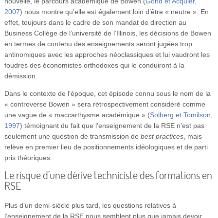
nouvelle, le parcours académique de Bowen (
Gond et Acquier,
2007
) nous montre qu’elle est également loin d’être « neutre ». En
effet, toujours dans le cadre de son mandat de direction au
Business Collège de l’université de l’Illinois, les décisions de Bowen
en termes de contenu des enseignements seront jugées trop
antinomiques avec les approches néoclassiques et lui vaudront les
foudres des économistes orthodoxes qui le conduiront à la
démission.
Dans le contexte de l’époque, cet épisode connu sous le nom de la
« controverse Bowen » sera rétrospectivement considéré comme
une vague de « maccarthysme académique » (
Solberg et Tomilson,
1997
) témoignant du fait que l’enseignement de la RSE n’est pas
seulement une question de transmission de
best practices
, mais
relève en premier lieu de positionnements idéologiques et de parti
pris théoriques.
Le risque d’une dérive techniciste des formations en
RSE
Plus d’un demi-siècle plus tard, les questions relatives à
l’enseignement de la RSE nous semblent plus que jamais devoir