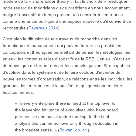
modèle de la « shareholder theory », fait le choix de « rééduquer
notre regard de théoriciens ou de praticiens en nous accoutumant,
malgré l’obscurité du temps présent » à considérer l’entreprise
comme une entité politique d’une espèce nouvelle qu’il convient de
reconstruire (
Favereau 2014
).
C’est bien la diffusion de tels travaux de recherche dans les
formations en management qui peuvent fournir les préalables
conceptuels et théoriques permettant de penser les idéologies, les
enjeux, les contenus et les dispositifs de la RSE. L’enjeu, n’est rien
de moins que de former des professionnels qui vont être capables
d’évoluer dans le système et de le faire évoluer, d’inventer de
nouvelles formes d’organisation, de relations entre les individus, les
groupes, les entreprises et la société, et qui questionnent leurs
finalités mêmes.
« In every enterprise there is need at the top level for
the leavening influence of executives who have board
perspective and social understanding. In the final
analysis this can be achieve only through education in
the broadest sense. » (
Bowen, op. cit.
).