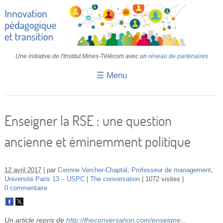
Une initiative de l'Institut Mines-Télécom avec un
réseau de partenaires
☰ Menu
Accueil
Fiches pédagogiques
Enseigner la RSE : une question
Retours d’expériences
ancienne et éminemment politique
Transition
IA
12 avril 2017
par
Corinne Vercher-Chaptal
,
Professeur de management
,
Université Paris 13 – USPC
The conversation
1072 visites
0 commentaire
IMT
Colloques
Un article repris de
http://theconversation.com/enseigne...