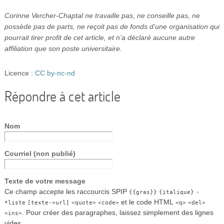
Corinne Vercher-Chaptal ne travaille pas, ne conseille pas, ne
possède pas de parts, ne reçoit pas de fonds d’une organisation qui
pourrait tirer profit de cet article, et n’a déclaré aucune autre
affiliation que son poste universitaire.
Licence :
CC by-nc-nd
Répondre à cet article
Nom
Courriel (non publié)
Texte de votre message
Ce champ accepte les raccourcis SPIP
{{gras}}
{italique}
-
et le code HTML
*liste
[texte->url]
<quote>
<code>
<q>
<del>
. Pour créer des paragraphes, laissez simplement des lignes
<ins>
vides.