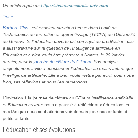
Vidéos
Un article repris de
https://chaireunescorelia.univ-nant...
Tweet
S’inscrire
Barbara Class
est enseignante-chercheuse dans l’unité de
Se connecter
Technologies de formation et apprentissage (TECFA) de l’Université
de Genève. Si l’éducation ouverte est son sujet de prédilection, elle
a aussi travaillé sur la question de l’Intelligence artificielle en
Éducation et a bien voulu être présente à Nantes, le 26 janvier
dernier, pour la
journée de clôture du GTnum
. Son analyse
originale nous invite à questionner l’éducation au moins autant que
l’intelligence artificielle. Elle a bien voulu mettre par écrit, pour notre
blog, ses réflexions et nous l’en remercions.
L’invitation à la journée de clôture du GTnum
Intelligence artificielle
et Éducation ouverte
nous a poussé à réfléchir aux éducations et
aux IAs que nous souhaiterions voir demain pour nos enfants et
petits-enfants.
L’éducation et ses évolutions