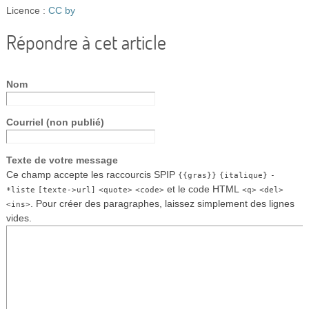
Licence :
CC by
Répondre à cet article
Nom
Courriel (non publié)
Texte de votre message
Ce champ accepte les raccourcis SPIP
{{gras}}
{italique}
-
et le code HTML
*liste
[texte->url]
<quote>
<code>
<q>
<del>
. Pour créer des paragraphes, laissez simplement des lignes
<ins>
vides.