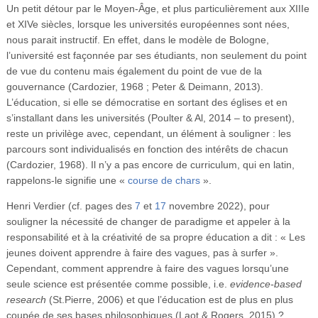
Un petit détour par le Moyen-Âge, et plus particulièrement aux XIIIe
et XIVe siècles, lorsque les universités européennes sont nées,
nous parait instructif. En effet, dans le modèle de Bologne,
l’université est façonnée par ses étudiants, non seulement du point
de vue du contenu mais également du point de vue de la
gouvernance (Cardozier, 1968 ; Peter & Deimann, 2013).
L’éducation, si elle se démocratise en sortant des églises et en
s’installant dans les universités (Poulter & Al, 2014 – to present),
reste un privilège avec, cependant, un élément à souligner : les
parcours sont individualisés en fonction des intérêts de chacun
(Cardozier, 1968). Il n’y a pas encore de curriculum, qui en latin,
rappelons-le signifie une «
course de chars
».
Henri Verdier (cf. pages des
7
et
17
novembre 2022), pour
souligner la nécessité de changer de paradigme et appeler à la
responsabilité et à la créativité de sa propre éducation a dit : « Les
jeunes doivent apprendre à faire des vagues, pas à surfer ».
Cependant, comment apprendre à faire des vagues lorsqu’une
seule science est présentée comme possible, i.e.
evidence-based
research
(St.Pierre, 2006) et que l’éducation est de plus en plus
coupée de ses bases philosophiques (Laot & Rogers, 2015) ?