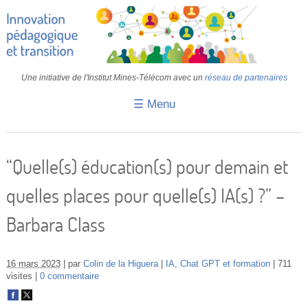
Une initiative de l'Institut Mines-Télécom avec un
réseau de partenaires
☰ Menu
Accueil
Fiches pédagogiques
“Quelle(s) éducation(s) pour demain et
Retours d’expériences
quelles places pour quelle(s) IA(s) ?” –
Transition
Barbara Class
IA
IMT
16 mars 2023
par
Colin de la Higuera
IA, Chat GPT et formation
711
visites
0 commentaire
Colloques