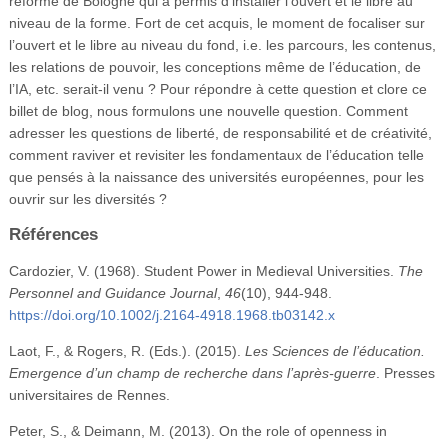
réforme de Bologne qui a permis d’installer l’ouvert et le libre au
niveau de la forme. Fort de cet acquis, le moment de focaliser sur
l’ouvert et le libre au niveau du fond, i.e. les parcours, les contenus,
les relations de pouvoir, les conceptions même de l’éducation, de
l’IA, etc. serait-il venu ? Pour répondre à cette question et clore ce
billet de blog, nous formulons une nouvelle question. Comment
adresser les questions de liberté, de responsabilité et de créativité,
comment raviver et revisiter les fondamentaux de l’éducation telle
que pensés à la naissance des universités européennes, pour les
ouvrir sur les diversités ?
Références
Cardozier, V. (1968). Student Power in Medieval Universities.
The
Personnel and Guidance Journal
,
46
(10), 944-948.
https://doi.org/10.1002/j.2164-4918.1968.tb03142.x
Laot, F., & Rogers, R. (Eds.). (2015).
Les Sciences de l’éducation.
Emergence d’un champ de recherche dans l’après-guerre
. Presses
universitaires de Rennes.
Peter, S., & Deimann, M. (2013). On the role of openness in