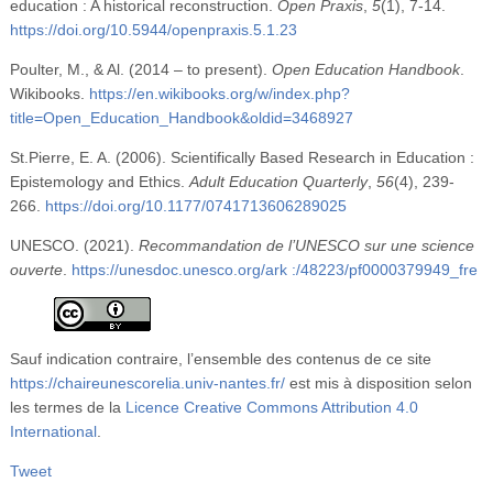
education : A historical reconstruction.
Open Praxis
,
5
(1), 7-14.
https://doi.org/10.5944/openpraxis.5.1.23
Poulter, M., & Al. (2014 – to present).
Open Education Handbook
.
Wikibooks.
https://en.wikibooks.org/w/index.php?
title=Open_Education_Handbook&oldid=3468927
St.Pierre, E. A. (2006). Scientifically Based Research in Education :
Epistemology and Ethics.
Adult Education Quarterly
,
56
(4), 239-
266.
https://doi.org/10.1177/0741713606289025
UNESCO. (2021).
Recommandation de l’UNESCO sur une science
ouverte
.
https://unesdoc.unesco.org/ark :/48223/pf0000379949_fre
Sauf indication contraire, l’ensemble des contenus de ce site
https://chaireunescorelia.univ-nantes.fr/
est mis à disposition selon
les termes de la
Licence Creative Commons Attribution 4.0
International
.
Tweet