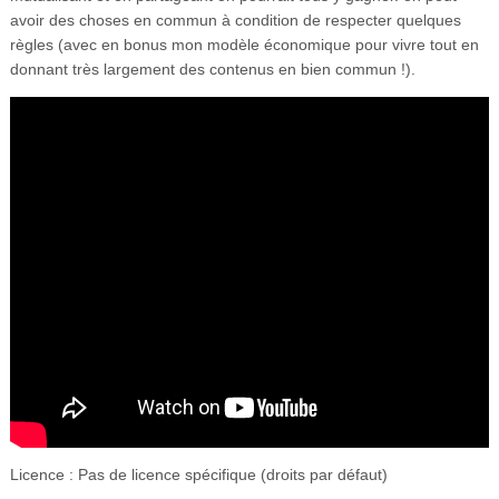
Vidéos
avoir des choses en commun à condition de respecter quelques
règles (avec en bonus mon modèle économique pour vivre tout en
S’inscrire
donnant très largement des contenus en bien commun !).
Se connecter
Licence : Pas de licence spécifique (droits par défaut)