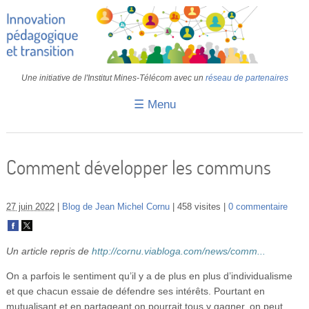
Une initiative de l'Institut Mines-Télécom avec un
réseau de partenaires
☰ Menu
Accueil
Fiches pédagogiques
Comment développer les communs
Retours d’expériences
27 juin 2022
Blog de Jean Michel Cornu
458 visites
0 commentaire
Transition
IA
Un article repris de
http://cornu.viabloga.com/news/comm...
IMT
On a parfois le sentiment qu’il y a de plus en plus d’individualisme
et que chacun essaie de défendre ses intérêts. Pourtant en
Colloques
mutualisant et en partageant on pourrait tous y gagner. on peut