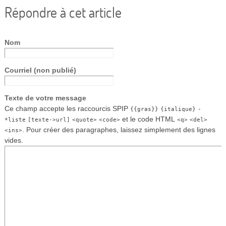
Répondre à cet article
Nom
Courriel (non publié)
Texte de votre message
Ce champ accepte les raccourcis SPIP
{{gras}}
{italique}
-
et le code HTML
*liste
[texte->url]
<quote>
<code>
<q>
<del>
. Pour créer des paragraphes, laissez simplement des lignes
<ins>
vides.