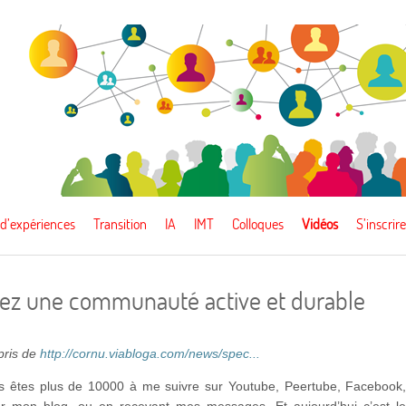
 d’expériences
Transition
IA
IMT
Colloques
Vidéos
S’inscrire
pez une communauté active et durable
epris de
http://cornu.viabloga.com/news/spec...
 êtes plus de 10000 à me suivre sur Youtube, Peertube, Facebook
ur mon blog, ou en recevant mes messages. Et aujourd’hui c’est l