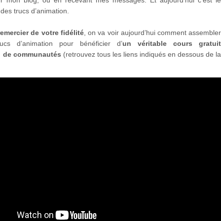
des trucs d’animation.
emercier de votre fidélité
, on va voir aujourd’hui comment assemble
rucs d’animation pour bénéficier d’
un véritable cours gratui
n de communautés
(retrouvez tous les liens indiqués en dessous de l