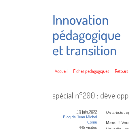
Accueil
Fiches pédagogiques
Retours
spécial n°200 : dévelop
13 juin 2022
Un article r
Blog de Jean Michel
Cornu
Merci !
Vous
445 visites
LinkedIn, s