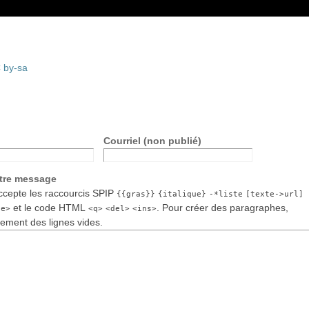
 by-sa
Courriel (non publié)
otre message
cepte les raccourcis SPIP
{{gras}}
{italique}
-*liste
[texte->url]
et le code HTML
. Pour créer des paragraphes,
de>
<q>
<del>
<ins>
lement des lignes vides.