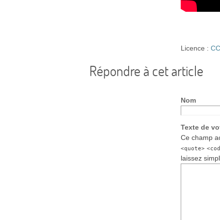
Licence :
CC
Répondre à cet article
Nom
Texte de v
Ce champ ac
<quote>
<co
laissez simp