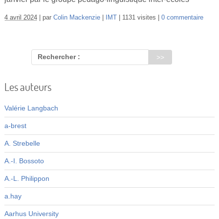
Vidéos
4 avril 2024
par
Colin Mackenzie
IMT
1131 visites
0 commentaire
S’inscrire
Se connecter
Rechercher :
Les auteurs
Valérie Langbach
a-brest
A. Strebelle
A.-I. Bossoto
A.-L. Philippon
a.hay
Aarhus University