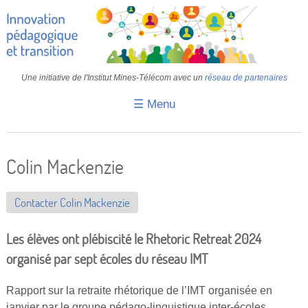
Une initiative de l'Institut Mines-Télécom avec un
réseau de partenaires
☰ Menu
Accueil
Fiches pédagogiques
Colin Mackenzie
Retours d’expériences
Contacter Colin Mackenzie
Transition
IA
Les élèves ont plébiscité le Rhetoric Retreat 2024
organisé par sept écoles du réseau IMT
IMT
Rapport sur la retraite rhétorique de l’IMT organisée en
Colloques
janvier par le groupe pédago-linguistique inter-écoles