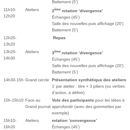
Battement (5’)
11h10-
Ateliers
ème
2
rotation ‘divergence’
12h20
Échanges (45’)
Salle des nouvelles puis affichage (20’)
Battement (5’)
12h20-
Repas
13h20
13h20-
Ateliers
ème
3
rotation ‘divergence’
14h30
Échanges (45’)
Salle des nouvelles puis affichage (20’)
Battement (5’)
14h30-15h
Grand cercle
Présentation synthétique des ateliers
1’ par atelier : titre + 3 piliers (ou verbes
d’action, à définir)
15h-15h10
Face au
Vote des participants
pour les idées à
Grand journal
approfondir (avec des gommettes par
exemple)
15h10-
Ateliers
rotation ‘convergence’
16h20
Échanges (45’)