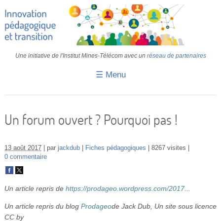
Une initiative de l'Institut Mines-Télécom avec un
réseau de partenaires
☰ Menu
Accueil
Fiches pédagogiques
Un forum ouvert ? Pourquoi pas !
Retours d’expériences
13 août 2017
par
jackdub
Fiches pédagogiques
8267 visites
Transition
0 commentaire
IA
Un article repris de
https://prodageo.wordpress.com/2017...
IMT
Un article repris du blog
Prodageo
de Jack Dub, Un site sous licence
Colloques
CC by