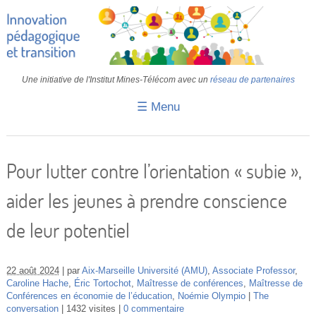
Une initiative de l'Institut Mines-Télécom avec un
réseau de partenaires
☰ Menu
Accueil
Fiches pédagogiques
Pour lutter contre l’orientation « subie »,
Retours d’expériences
aider les jeunes à prendre conscience
Transition
de leur potentiel
IA
IMT
22 août 2024
par
Aix-Marseille Université (AMU)
,
Associate Professor
,
Caroline Hache
,
Éric Tortochot
,
Maîtresse de conférences
,
Maîtresse de
Conférences en économie de l’éducation
,
Noémie Olympio
The
Colloques
conversation
1432 visites
0 commentaire