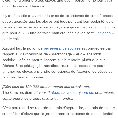
s’étonner d’entendre des élèves dire que « personne ne leur avait
dit qu’ils savaient faire ça ».
Il y a nécessité à favoriser la prise de conscience de compétences
et de capacités que les élèves ont tues pendant leur scolarité, qu’on
ne les a pas aidés à voir ou à dire, voire qu’on n’a pas voulu voir ou
dire pour eux. D’une certaine manière, ces élèves sont
« éclopés »
par le collège.
Aujourd’hui, la notion de
persévérance scolaire
est privilégiée par
rapport aux expressions de « décrochage » et d’« abandon
scolaire » afin de mettre l’accent sur la ténacité plutôt que sur
l’échec. Une pédagogie transdisciplinaire est nécessaire pour
amener les élèves à prendre conscience de l’expérience vécue et
favoriser leur autonomie.
[Déjà plus de 120 000 abonnements aux newsletters
The Conversation.
Et vous ?
Abonnez-vous aujourd’hui
pour mieux
comprendre les grands enjeux du monde.]
C’est parce qu’il se regarde en train d’apprendre, en train de mener
son métier d’élève que le jeune prend conscience de son potentiel :