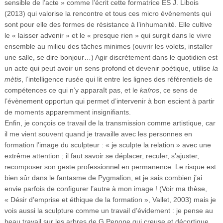
sensible de l’acte » comme l’écrit cette formatrice ES J. Libois
(2013) qui valorise la rencontre et tous ces micro évènements qui
sont pour elle des formes de résistance à l’inhumanité. Elle cultive
le « laisser advenir » et le « presque rien » qui surgit dans le vivre
ensemble au milieu des tâches minimes (ouvrir les volets, installer
une salle, se dire bonjour…) Agir discrètement dans le quotidien est
un acte qui peut avoir un sens profond et devenir poétique, utilise
la
mètis
, l’intelligence rusée qui lit entre les lignes des référentiels de
compétences ce qui n’y apparaît pas, et le
kaïros
, ce sens de
l’évènement opportun qui permet d’intervenir à bon escient à partir
de moments apparemment insignifiants.
Enfin, je conçois ce travail de la transmission comme artistique, car
il me vient souvent quand je travaille avec les personnes en
formation l’image du sculpteur : « je sculpte la relation » avec une
extrême attention ; il faut savoir se déplacer, reculer, s’ajuster,
recomposer son geste professionnel en permanence. Le risque est
bien sûr dans le fantasme de Pygmalion, et je sais combien j’ai
envie parfois de configurer l’autre à mon image ! (Voir ma thèse,
« Désir d’emprise et éthique de la formation », Vallet, 2003) mais je
vois aussi la sculpture comme un travail d’évidement : je pense au
beau travail sur les arbres de G.Penone qui creuse et décortique