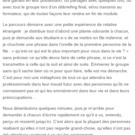
être gardés en leur possession, ou partagés avec quelques uns, ou
avec tout le groupe lors d’un débriefing final, et/ou transmis au
formateur, qui de toutes façons leur rendra en fin de module.
Le parcours démarre avec une petite expérience de relative
étrangeté : je distribue tout d’abord une plante odorante à chacun,
puis je demande aux étudiant-e-s de se mettre en file indienne, et
je chuchote une phrase dans l’oreille de la première personne de la
file : « qu’est-ce qui est le plus important pour vous dans la vie ? »
sans préciser ce qu’elle devra faire de cette phrase, si ce n’est la
transmettre à celle qui la suit et ainsi de suite. Emmener le groupe
sans qu’il sache bien où ni pour quoi faire, telle est ma démarche.
C’est pour moi une métaphore de tout ce qui attendra les
professionnels dans leur travail futur avec des personnes qu’ils ne
connaissent pas et qui les emmèneront dans leur vie et dans leurs
préoccupations…
Nous déambulons quelques minutes, puis je m’arrête pour
demander à chacun d’écrire rapidement ce qu’il a vu, entendu,
perçu et ressenti jusqu’ici. C’est alors que la plupart des personnes
réalisent qu’elles n’ont pas regardé grand-chose, qu’elles n’ont pas
été attentives vraiment à ce qui les environnent…