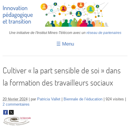
Une initiative de l'Institut Mines-Télécom avec un
réseau de partenaires
☰ Menu
Accueil
Fiches pédagogiques
Cultiver « la part sensible de soi » dans
Retours d’expériences
la formation des travailleurs sociaux
Transition
IA
20 février 2024
par
Patricia Vallet
Biennale de l’éducation
924 visites
2 commentaires
IMT
Colloques