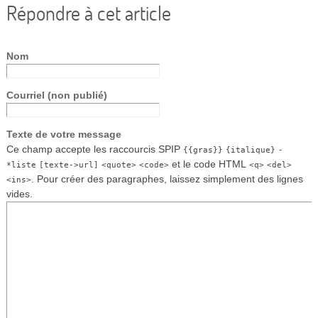
Répondre à cet article
Nom
Courriel (non publié)
Texte de votre message
Ce champ accepte les raccourcis SPIP
{{gras}}
{italique}
-
et le code HTML
*liste
[texte->url]
<quote>
<code>
<q>
<del>
. Pour créer des paragraphes, laissez simplement des lignes
<ins>
vides.