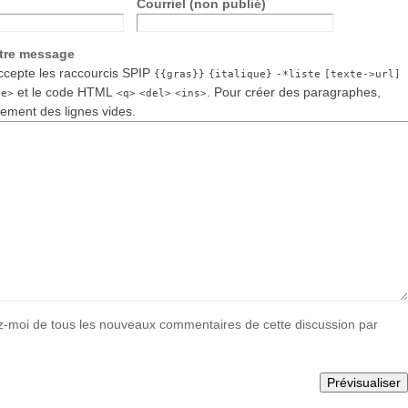
Courriel (non publié)
otre message
cepte les raccourcis SPIP
{{gras}}
{italique}
-*liste
[texte->url]
et le code HTML
. Pour créer des paragraphes,
de>
<q>
<del>
<ins>
lement des lignes vides.
-moi de tous les nouveaux commentaires de cette discussion par