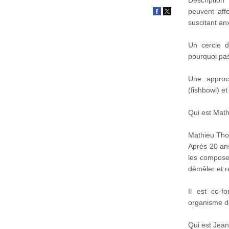
peuvent aff
suscitant anx
Un cercle d
pourquoi pas
Une approc
(fishbowl) e
Qui est Mat
Mathieu Thom
Après 20 ans
les composent
démêler et r
​Il est co-
organisme de 
Qui est Jea