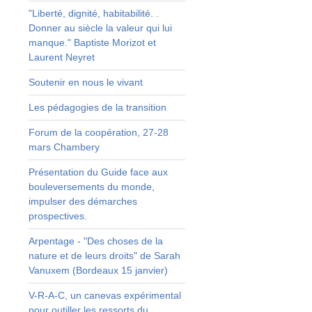
"Liberté, dignité, habitabilité. .
n
Donner au siècle la valeur qui lui
manque." Baptiste Morizot et
Laurent Neyret
t
Soutenir en nous le vivant
Les pédagogies de la transition
e
Forum de la coopération, 27-28
mars Chambery
Présentation du Guide face aux
bouleversements du monde,
i
impulser des démarches
à
prospectives.
Arpentage - "Des choses de la
nature et de leurs droits" de Sarah
t
Vanuxem (Bordeaux 15 janvier)
V-R-A-C, un canevas expérimental
pour outiller les ressorts du