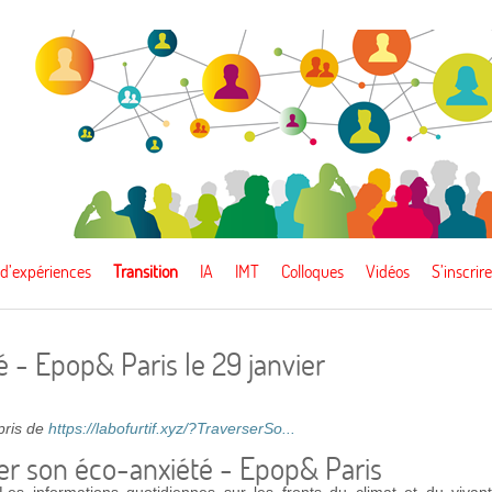
 d’expériences
Transition
IA
IMT
Colloques
Vidéos
S’inscrire
 - Epop& Paris le 29 janvier
epris de
https://labofurtif.xyz/?TraverserSo...
er son éco-anxiété - Epop& Paris
Les informations quotidiennes sur les fronts du climat et du vivan