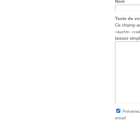
Nom
Texte de v
Ce champ ac
<quote>
<co
laissez simp
Prévenez
email