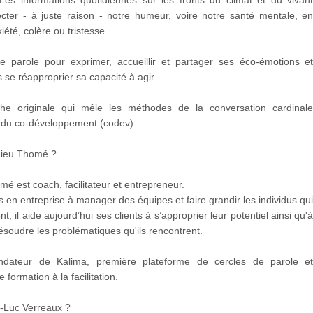
ecter - à juste raison - notre humeur, voire notre santé mentale, e
iété, colère ou tristesse.
e parole pour exprimer, accueillir et partager ses éco-émotions e
 se réapproprier sa capacité à agir.
he originale qui mêle les méthodes de la conversation cardinal
t du co-développement (codev).
hieu Thomé ?
é est coach, facilitateur et entrepreneur.
 en entreprise à manager des équipes et faire grandir les individus qu
, il aide aujourd’hui ses clients à s’approprier leur potentiel ainsi qu'
ésoudre les problématiques qu'ils rencontrent.
fondateur de Kalima, première plateforme de cercles de parole e
formation à la facilitation.
n-Luc Verreaux ?