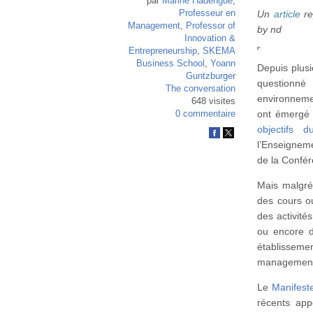
par
Marine Hadengue
,
Professeur en
Un
article
re
Management
,
Professor of
by nd
Innovation &
Entrepreneurship
,
SKEMA
Business School
,
Yoann
Depuis plus
Guntzburger
questionné
The conversation
environnemen
648 visites
ont émergé v
0 commentaire
objectifs 
l’Enseignem
de la Confé
Mais malgré
des cours o
des activités
ou encore d
établisseme
managemen
Le
Manifeste
récents ap