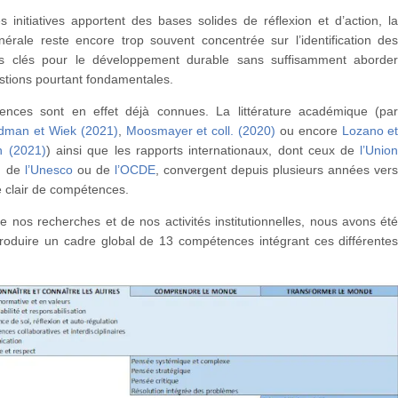
 initiatives apportent des bases solides de réflexion et d’action, l
nérale reste encore trop souvent concentrée sur l’identification de
s clés pour le développement durable sans suffisamment aborde
stions pourtant fondamentales.
nces sont en effet déjà connues. La littérature académique (pa
dman et Wiek (2021)
,
Moosmayer et coll. (2020)
ou encore
Lozano e
n (2021)
) ainsi que les rapports internationaux, dont ceux de
l’Unio
, de
l’Unesco
ou de
l’OCDE
, convergent depuis plusieurs années ver
 clair de compétences.
e nos recherches et de nos activités institutionnelles, nous avons ét
oduire un cadre global de 13 compétences intégrant ces différente