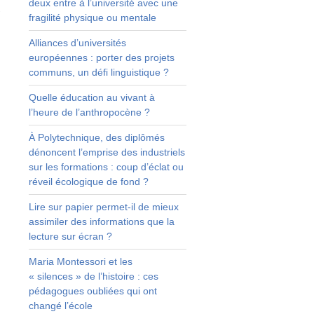
deux entre à l’université avec une
C
fragilité physique ou mentale
Alliances d’universités
européennes : porter des projets
t
communs, un défi linguistique ?
-
Quelle éducation au vivant à
s
l’heure de l’anthropocène ?
s
e
À Polytechnique, des diplômés
e
dénoncent l’emprise des industriels
sur les formations : coup d’éclat ou
réveil écologique de fond ?
,
,
Lire sur papier permet-il de mieux
,
assimiler des informations que la
s
lecture sur écran ?
n
Maria Montessori et les
« silences » de l’histoire : ces
s
pédagogues oubliées qui ont
s
changé l’école