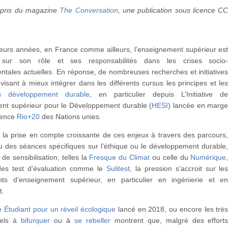
pris du magazine
The Conversation
, une publication sous licence C
ieurs années, en France comme ailleurs, l’enseignement supérieur es
 sur son rôle et ses responsabilités dans les crises socio
tales actuelles. En réponse, de nombreuses recherches et initiative
isant à mieux intégrer dans les différents cursus les principes et le
du développement durable
, en particulier depuis L’Initiative d
ent supérieur pour le Développement durable (
HESI
) lancée en marg
rence
Rio+20
des Nations unies.
 la prise en compte croissante de ces enjeux à travers des parcours
u des séances spécifiques sur l’éthique ou le développement durable
 de sensibilisation, telles la
Fresque du Climat
ou celle du
Numérique
es test d’évaluation comme le
Sulitest
, la pression s’accroit sur le
nts d’enseignement supérieur, en particulier en ingénierie et e
t.
 Étudiant pour un réveil écologique
lancé en 2018, ou encore les trè
pels à
bifurquer
ou à
se rebeller
montrent que, malgré des effort