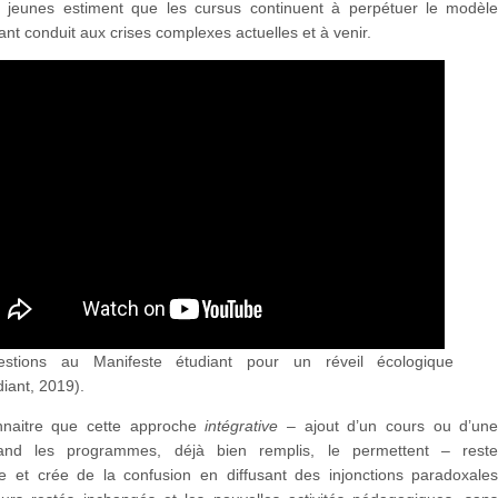
es jeunes estiment que les cursus continuent à perpétuer le modèl
nt conduit aux crises complexes actuelles et à venir.
stions au Manifeste étudiant pour un réveil écologique
diant, 2019).
onnaitre que cette approche
intégrative
– ajout d’un cours ou d’un
and les programmes, déjà bien remplis, le permettent – rest
ire et crée de la confusion en diffusant des injonctions paradoxale