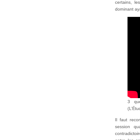
certains, l
dominant aya
3 que
(L’Étu
Il faut rec
session qu
contradicto