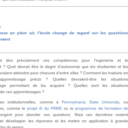
:
asse en plein air, l’école change de regard sur les question
ement
t dire précisément ces compétences pour l’ingénierie et l
? Quel devrait être le degré d’autonomie que les étudiantes et le
vraient atteindre pour chacune d’entre elles ? Comment les traduire e
d’apprentissage précis ? Quelles devraient-être les situation
ssage permettant de les acquérir ? Quelles sont les situation
 de ces apprentissages ?
ives institutionnelles, comme à
Pennsylvania State University
, o
ales, comme le
projet i5 du PRME
ou le
programme de formation d
ergent pour aborder ces questions. Mais ces dernières resten
et développer les réponses et les mettre en application à grand
ndra du temps.