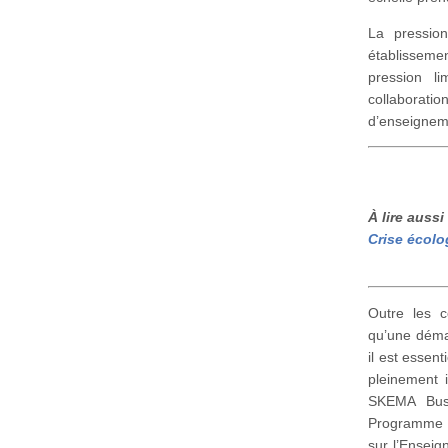
La pression
établisseme
pression li
collaborat
d’enseigneme
À lire aussi 
Crise écolo
Outre les co
qu’une démar
il est essent
pleinement 
SKEMA Busi
Programme G
sur l’Enseig