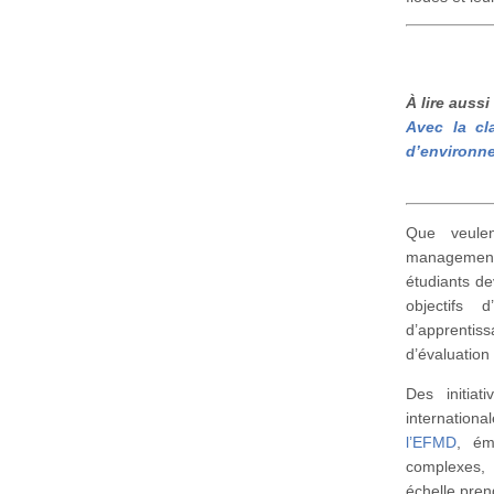
À lire aussi 
Avec la cl
d’environn
Que veulen
management 
étudiants de
objectifs 
d’apprenti
d’évaluation
Des initiat
internation
l’EFMD
, ém
complexes, 
échelle pre