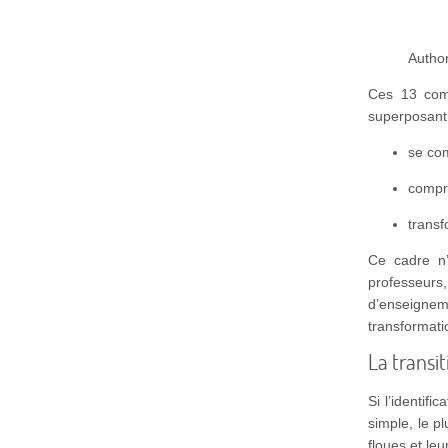
Autho
Ces 13 comp
superposant
se co
compr
trans
Ce cadre n’
professeur
d’enseigne
transformati
La transi
Si l’identif
simple, le p
floues et leu