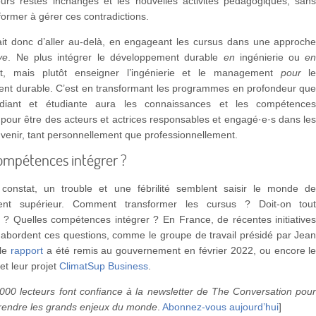
ours restés inchangés et les nouvelles activités pédagogiques, san
former à gérer ces contradictions.
rait donc d’aller au-delà, en engageant les cursus dans une approch
ve
. Ne plus intégrer le développement durable
en
ingénierie ou
e
, mais plutôt enseigner l’ingénierie et le management
pour
l
nt durable. C’est en transformant les programmes en profondeur qu
diant et étudiante aura les connaissances et les compétence
pour être des acteurs et actrices responsables et engagé·e·s dans le
à venir, tant personnellement que professionnellement.
ompétences intégrer ?
onstat, un trouble et une fébrilité semblent saisir le monde d
ment supérieur. Comment transformer les cursus ? Doit-on tou
 ? Quelles compétences intégrer ? En France, de récentes initiative
 abordent ces questions, comme le groupe de travail présidé par Jea
 le
rapport
a été remis au gouvernement en février 2022, ou encore l
 et leur projet
ClimatSup Business
.
000 lecteurs font confiance à la newsletter de The Conversation pou
endre les grands enjeux du monde
.
Abonnez-vous aujourd’hui
]