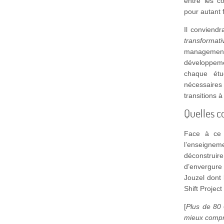
entre les c
pour autant 
Il conviend
transformati
management
développeme
chaque étu
nécessaires 
transitions 
Quelles c
Face à ce c
l’enseigne
déconstruire
d’envergure
Jouzel dont
Shift Project
[
Plus de 80 
mieux compr