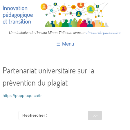
Une initiative de l'Institut Mines-Télécom avec un
réseau de partenaires
☰ Menu
Accueil
Fiches pédagogiques
Partenariat universitaire sur la
Retours d’expériences
prévention du plagiat
Transition
https://pupp.uqo.ca/fr
IA
IMT
Rechercher :
Colloques