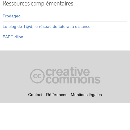
Ressources complémentaires
Vidéos
S’inscrire
Prodageo
Le blog de T@d, le réseau du tutorat à distance
Se connecter
EAFC dijon
Contact
Références
Mentions légales