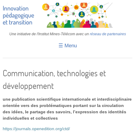
Une initiative de l'Institut Mines-Télécom avec un
réseau de partenaires
☰ Menu
Accueil
Fiches pédagogiques
Communication, technologies et
Retours d’expériences
développement
Transition
une publication scientifique internationale et interdisciplinaire
IA
orientée vers des problématiques portant sur la circulation
des idées, le partage des savoirs, l’expression des identités
IMT
individuelles et collectives
Colloques
https://journals.openedition.org/ctd/