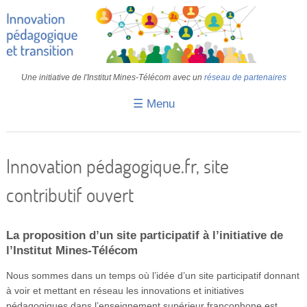
Une initiative de l'Institut Mines-Télécom avec un
réseau de partenaires
☰ Menu
Accueil
Fiches pédagogiques
Innovation pédagogique.fr, site
Retours d’expériences
contributif ouvert
Transition
La proposition d’un site participatif à l’initiative de
IA
l’Institut Mines-Télécom
IMT
Nous sommes dans un temps où l’idée d’un site participatif donnant
Colloques
à voir et mettant en réseau les innovations et initiatives
pédagogiques dans l’enseignement supérieur francophone est